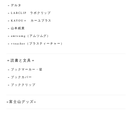
デルタ
LABCLIP ラボクリップ
KAYOU＋ カーユプラス
山本紙業
amtsumg（アムツムグ）
+teacher（プラスティーチャー）
＝読書と文具＝
ブックマーカー・栞
ブックカバー
ブッククリップ
=富士山グッズ=