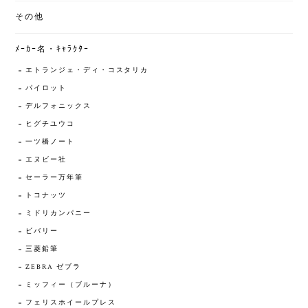
その他
ﾒｰｶｰ名・ｷｬﾗｸﾀｰ
エトランジェ・ディ・コスタリカ
パイロット
デルフォニックス
ヒグチユウコ
一ツ橋ノート
エヌビー社
セーラー万年筆
トコナッツ
ミドリカンパニー
ビバリー
三菱鉛筆
ZEBRA ゼブラ
ミッフィー（ブルーナ）
フェリスホイールプレス