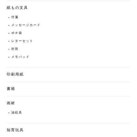
紙もの文具
付箋
メッセージカード
ポチ袋
レターセット
封筒
メモパッド
印刷用紙
書籍
画材
油絵具
知育玩具