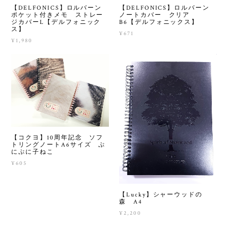
【DELFONICS】ロルバーン
【DELFONICS】ロルバーン
ポケット付きメモ ストレー
ノートカバー クリア
ジカバーL【デルフォニック
B6【デルフォニックス】
ス】
¥671
¥1,980
【コクヨ】10周年記念 ソフ
トリングノートA6サイズ ぷ
にぷに子ねこ
¥605
【Lucky】シャーウッドの
森 A4
¥2,200