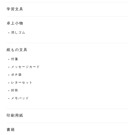
学習文具
卓上小物
消しゴム
紙もの文具
付箋
メッセージカード
ポチ袋
レターセット
封筒
メモパッド
印刷用紙
書籍