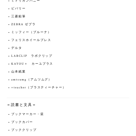
ミドリカンパニー
ビバリー
三菱鉛筆
ZEBRA ゼブラ
ミッフィー（ブルーナ）
フェリスホイールプレス
デルタ
LABCLIP ラボクリップ
KAYOU＋ カーユプラス
山本紙業
amtsumg（アムツムグ）
+teacher（プラスティーチャー）
＝読書と文具＝
ブックマーカー・栞
ブックカバー
ブッククリップ