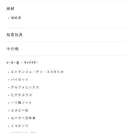
画材
油絵具
知育玩具
その他
ﾒｰｶｰ名・ｷｬﾗｸﾀｰ
エトランジェ・ディ・コスタリカ
パイロット
デルフォニックス
ヒグチユウコ
一ツ橋ノート
エヌビー社
セーラー万年筆
トコナッツ