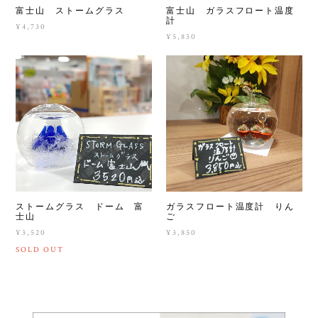
富士山 ストームグラス
富士山 ガラスフロート温度
計
¥4,730
¥5,830
ストームグラス ドーム 富
ガラスフロート温度計 りん
士山
ご
¥3,520
¥3,850
SOLD OUT