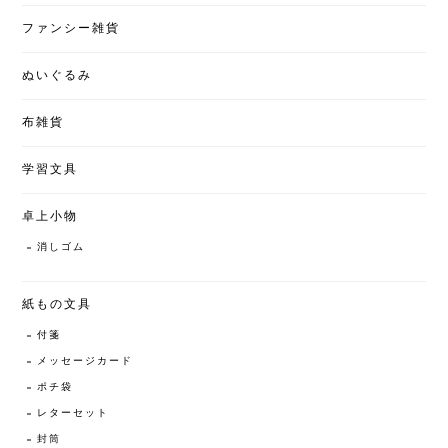
ファンシー雑貨
ぬいぐるみ
布雑貨
学習文具
卓上小物
消しゴム
紙もの文具
付箋
メッセージカード
ポチ袋
レターセット
封筒