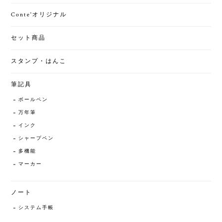
Conte'オリジナル
セット商品
スタンプ・はんこ
筆記具
ボールペン
万年筆
インク
シャープペン
多機能
マーカー
ノート
システム手帳