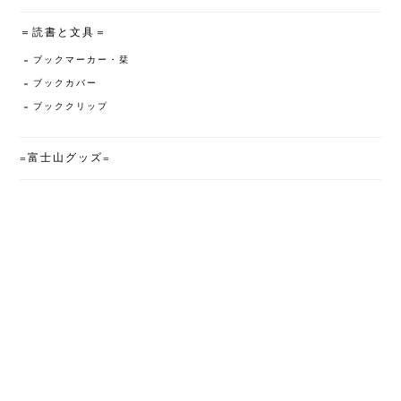
＝読書と文具＝
ブックマーカー・栞
ブックカバー
ブッククリップ
=富士山グッズ=