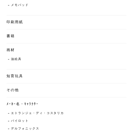
メモパッド
印刷用紙
書籍
画材
油絵具
知育玩具
その他
ﾒｰｶｰ名・ｷｬﾗｸﾀｰ
エトランジェ・ディ・コスタリカ
パイロット
デルフォニックス