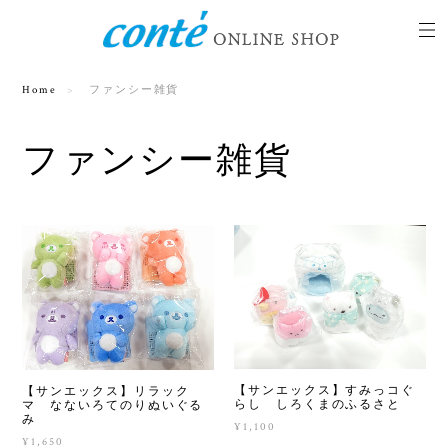
Home
ファンシー雑貨
ファンシー雑貨
【サンエックス】すみっコぐ
【サンエックス】リラック
らし しろくまのふるさと
マ なないろてのりぬいぐる
み
¥1,100
¥1,650