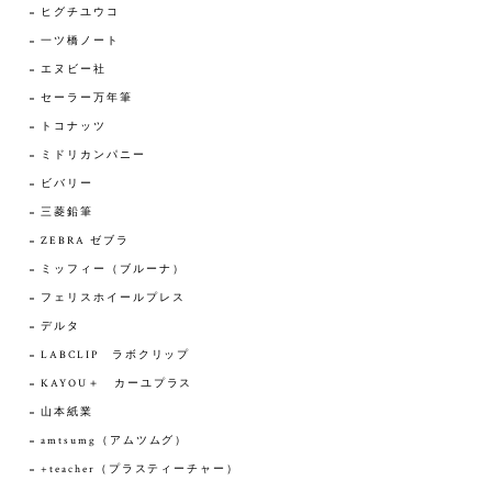
ヒグチユウコ
一ツ橋ノート
エヌビー社
セーラー万年筆
トコナッツ
ミドリカンパニー
ビバリー
三菱鉛筆
ZEBRA ゼブラ
ミッフィー（ブルーナ）
フェリスホイールプレス
デルタ
LABCLIP ラボクリップ
KAYOU＋ カーユプラス
山本紙業
amtsumg（アムツムグ）
+teacher（プラスティーチャー）