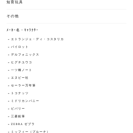
知育玩具
その他
ﾒｰｶｰ名・ｷｬﾗｸﾀｰ
エトランジェ・ディ・コスタリカ
パイロット
デルフォニックス
ヒグチユウコ
一ツ橋ノート
エヌビー社
セーラー万年筆
トコナッツ
ミドリカンパニー
ビバリー
三菱鉛筆
ZEBRA ゼブラ
ミッフィー（ブルーナ）