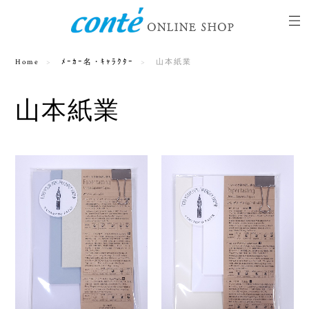
Home
ﾒｰｶｰ名・ｷｬﾗｸﾀｰ
山本紙業
山本紙業