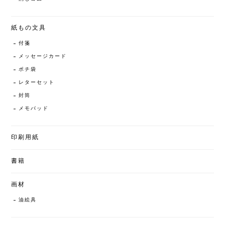
紙もの文具
付箋
メッセージカード
ポチ袋
レターセット
封筒
メモパッド
印刷用紙
書籍
画材
油絵具