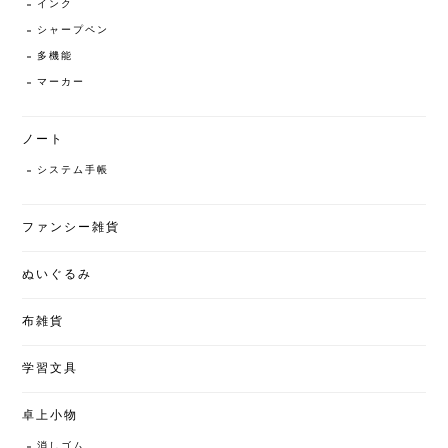
インク
シャープペン
多機能
マーカー
ノート
システム手帳
ファンシー雑貨
ぬいぐるみ
布雑貨
学習文具
卓上小物
消しゴム