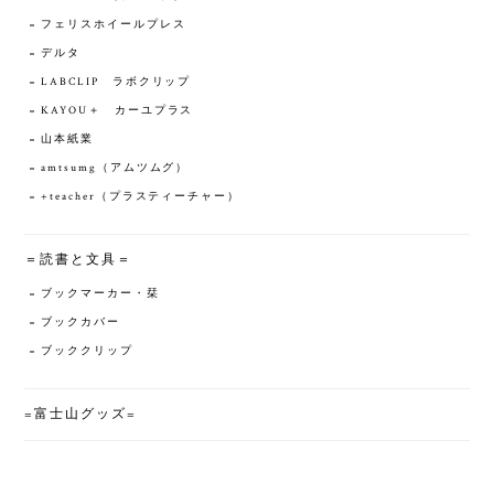
フェリスホイールプレス
デルタ
LABCLIP ラボクリップ
KAYOU＋ カーユプラス
山本紙業
amtsumg（アムツムグ）
+teacher（プラスティーチャー）
＝読書と文具＝
ブックマーカー・栞
ブックカバー
ブッククリップ
=富士山グッズ=