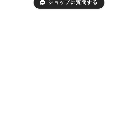
ショップに質問する
Mail Magazine
新商品やキャンペーンなどの最新情報をお届けいたしま
す。
登録
お支払い方法
・あと払い（Pay ID）
・クレジットカード決済
・キャリア決済