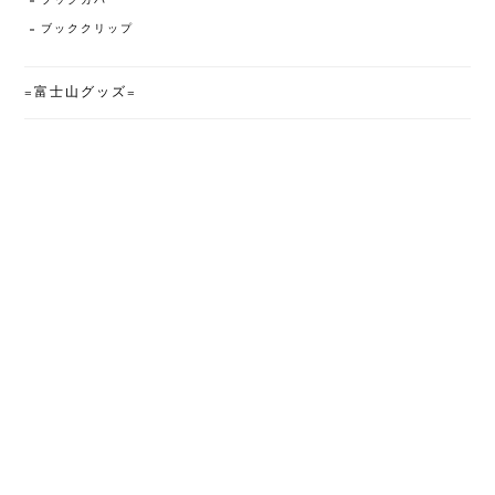
ブックカバー
ブッククリップ
=富士山グッズ=