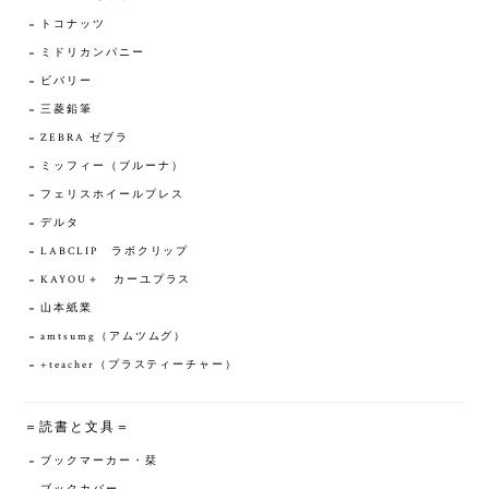
トコナッツ
ミドリカンパニー
ビバリー
三菱鉛筆
ZEBRA ゼブラ
ミッフィー（ブルーナ）
フェリスホイールプレス
デルタ
LABCLIP ラボクリップ
KAYOU＋ カーユプラス
山本紙業
amtsumg（アムツムグ）
+teacher（プラスティーチャー）
＝読書と文具＝
ブックマーカー・栞