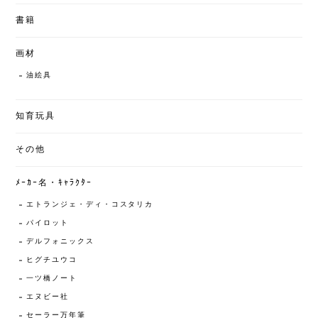
書籍
画材
油絵具
知育玩具
その他
ﾒｰｶｰ名・ｷｬﾗｸﾀｰ
エトランジェ・ディ・コスタリカ
パイロット
デルフォニックス
ヒグチユウコ
一ツ橋ノート
エヌビー社
セーラー万年筆