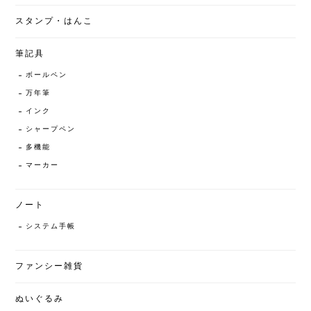
スタンプ・はんこ
筆記具
ボールペン
万年筆
インク
シャープペン
多機能
マーカー
ノート
システム手帳
ファンシー雑貨
ぬいぐるみ