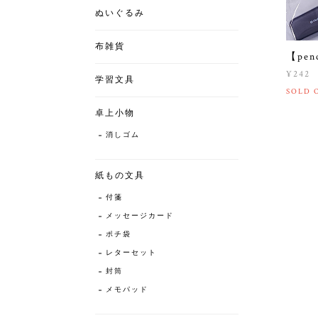
ぬいぐるみ
布雑貨
【pe
¥242
学習文具
SOLD 
卓上小物
消しゴム
紙もの文具
付箋
メッセージカード
ポチ袋
レターセット
封筒
メモパッド