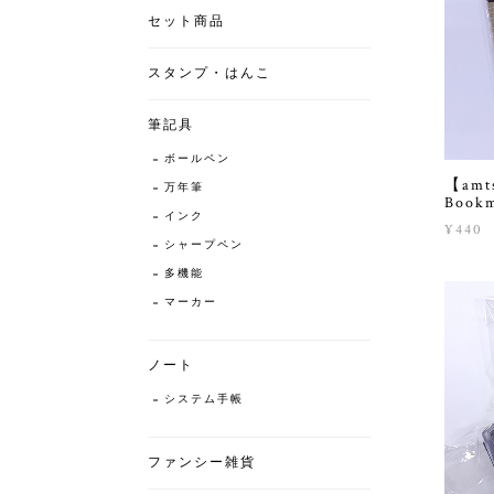
セット商品
スタンプ・はんこ
筆記具
ボールペン
【am
万年筆
Boo
インク
¥440
シャープペン
多機能
マーカー
ノート
システム手帳
ファンシー雑貨