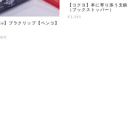
【コクヨ】本に寄り添う文
（ブックストッパー）
¥2,585
nco】プラクリップ【ペンコ】
OUT