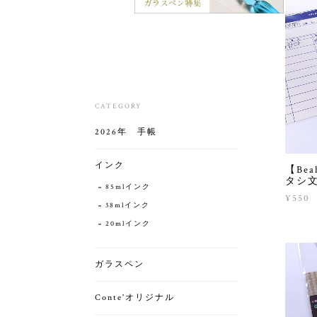
CATEGORY
2026年 手帳
インク
【Be
タシ
85mlインク
¥550
38mlインク
20mlインク
ガラスペン
Conte'オリジナル