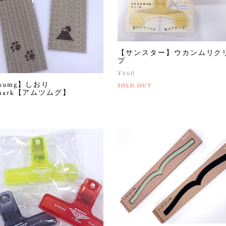
【サンスター】ウカンムリク
プ
¥660
tsumg】しおり
SOLD OUT
kmark【アムツムグ】