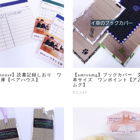
ahouse】読書記録しおり ワ
【amtsumg】ブックカバー 
文庫【ベアハウス】
本サイズ ワンポイント【ア
ムグ】
¥2,145