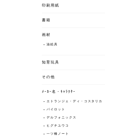
印刷用紙
書籍
画材
油絵具
知育玩具
その他
ﾒｰｶｰ名・ｷｬﾗｸﾀｰ
エトランジェ・ディ・コスタリカ
パイロット
デルフォニックス
ヒグチユウコ
一ツ橋ノート