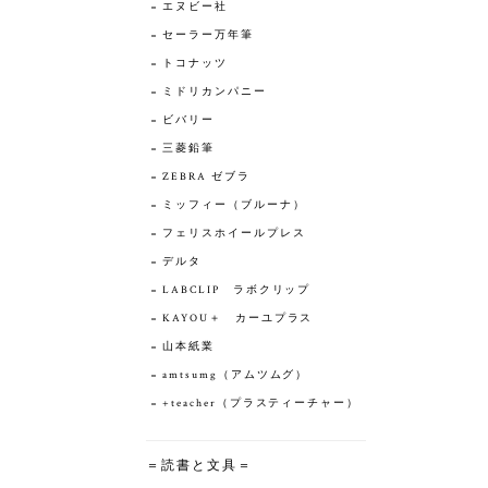
エヌビー社
セーラー万年筆
トコナッツ
ミドリカンパニー
ビバリー
三菱鉛筆
ZEBRA ゼブラ
ミッフィー（ブルーナ）
フェリスホイールプレス
デルタ
LABCLIP ラボクリップ
KAYOU＋ カーユプラス
山本紙業
amtsumg（アムツムグ）
+teacher（プラスティーチャー）
＝読書と文具＝