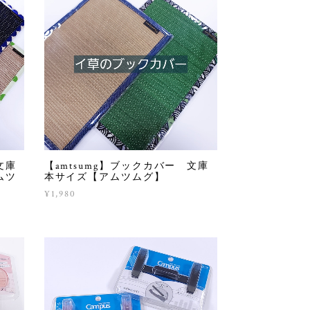
文庫
【amtsumg】ブックカバー 文庫
ムツ
本サイズ【アムツムグ】
¥1,980