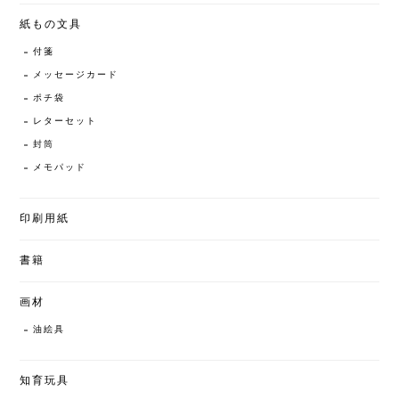
紙もの文具
付箋
メッセージカード
ポチ袋
レターセット
封筒
メモパッド
印刷用紙
書籍
画材
油絵具
知育玩具