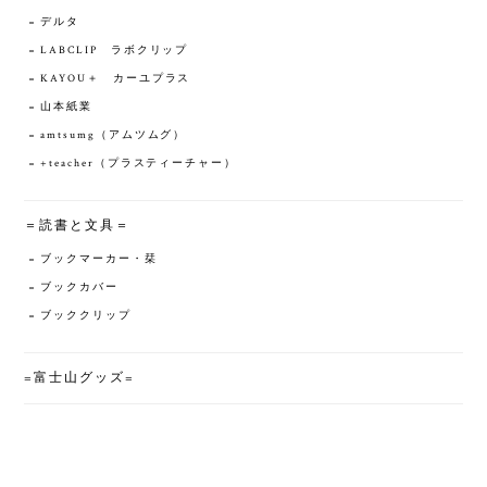
デルタ
LABCLIP ラボクリップ
KAYOU＋ カーユプラス
山本紙業
amtsumg（アムツムグ）
+teacher（プラスティーチャー）
＝読書と文具＝
ブックマーカー・栞
ブックカバー
ブッククリップ
=富士山グッズ=