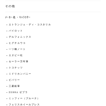
その他
ﾒｰｶｰ名・ｷｬﾗｸﾀｰ
エトランジェ・ディ・コスタリカ
パイロット
デルフォニックス
ヒグチユウコ
一ツ橋ノート
エヌビー社
セーラー万年筆
トコナッツ
ミドリカンパニー
ビバリー
三菱鉛筆
ZEBRA ゼブラ
ミッフィー（ブルーナ）
フェリスホイールプレス