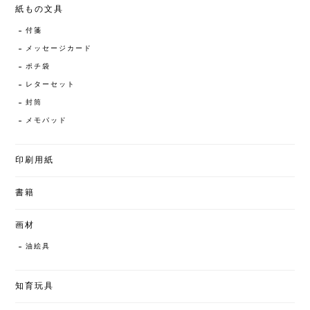
紙もの文具
付箋
メッセージカード
ポチ袋
レターセット
封筒
メモパッド
印刷用紙
書籍
画材
油絵具
知育玩具