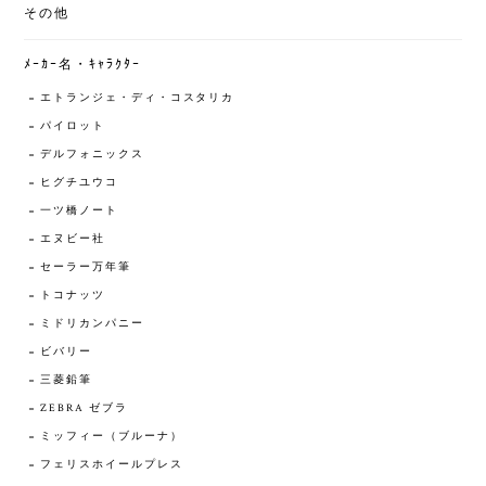
その他
ﾒｰｶｰ名・ｷｬﾗｸﾀｰ
エトランジェ・ディ・コスタリカ
パイロット
デルフォニックス
ヒグチユウコ
一ツ橋ノート
エヌビー社
セーラー万年筆
トコナッツ
ミドリカンパニー
ビバリー
三菱鉛筆
ZEBRA ゼブラ
ミッフィー（ブルーナ）
フェリスホイールプレス