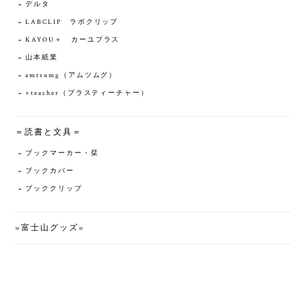
デルタ
LABCLIP ラボクリップ
KAYOU＋ カーユプラス
山本紙業
amtsumg（アムツムグ）
+teacher（プラスティーチャー）
＝読書と文具＝
ブックマーカー・栞
ブックカバー
ブッククリップ
=富士山グッズ=