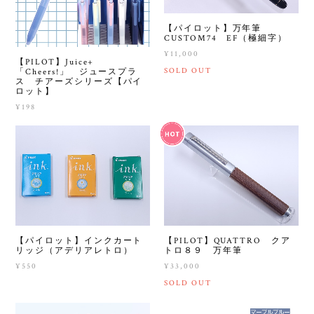
【パイロット】万年筆
CUSTOM74 EF（極細字）
¥11,000
【PILOT】Juice+
SOLD OUT
「Cheers!」 ジュースプラ
ス チアーズシリーズ【パイ
ロット】
¥198
【パイロット】インクカート
【PILOT】QUATTRO クア
リッジ（アデリアレトロ）
トロ８９ 万年筆
¥550
¥33,000
SOLD OUT