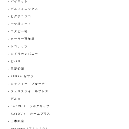
パイロット
デルフォニックス
ヒグチユウコ
一ツ橋ノート
エヌビー社
セーラー万年筆
トコナッツ
ミドリカンパニー
ビバリー
三菱鉛筆
ZEBRA ゼブラ
ミッフィー（ブルーナ）
フェリスホイールプレス
デルタ
LABCLIP ラボクリップ
KAYOU＋ カーユプラス
山本紙業
amtsumg（アムツムグ）