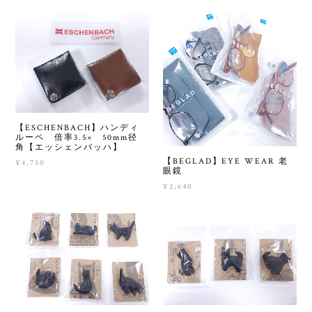
【ESCHENBACH】ハンディ
ルーペ 倍率3.5× 50mm径
角【エッシェンバッハ】
【BEGLAD】EYE WEAR 老
¥4,730
眼鏡
¥2,640