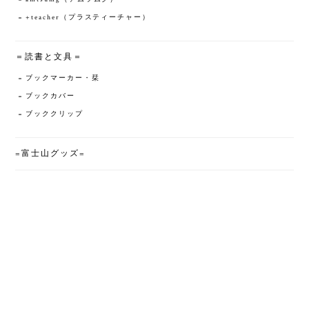
+teacher（プラスティーチャー）
＝読書と文具＝
ブックマーカー・栞
ブックカバー
ブッククリップ
=富士山グッズ=