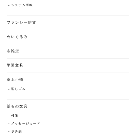
システム手帳
ファンシー雑貨
ぬいぐるみ
布雑貨
学習文具
卓上小物
消しゴム
紙もの文具
付箋
メッセージカード
ポチ袋