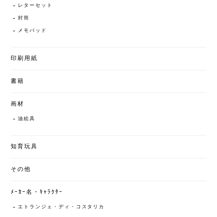
レターセット
封筒
メモパッド
印刷用紙
書籍
画材
油絵具
知育玩具
その他
ﾒｰｶｰ名・ｷｬﾗｸﾀｰ
エトランジェ・ディ・コスタリカ