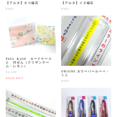
【アルタ】ネコ磁石
【アルタ】イヌ磁石
¥605
¥605
PAUL ＆JOE カードケース
と 付せん（クリザンテー
ム・レモン）
ORIONS カラーバールーペ・
¥2,640
ミニ
SOLD OUT
¥605