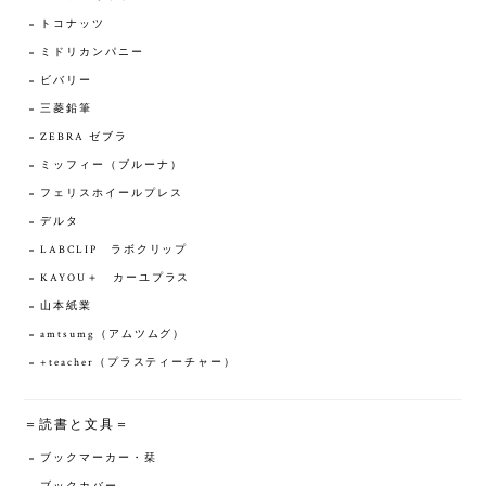
トコナッツ
ミドリカンパニー
ビバリー
三菱鉛筆
ZEBRA ゼブラ
ミッフィー（ブルーナ）
フェリスホイールプレス
デルタ
LABCLIP ラボクリップ
KAYOU＋ カーユプラス
山本紙業
amtsumg（アムツムグ）
+teacher（プラスティーチャー）
＝読書と文具＝
ブックマーカー・栞