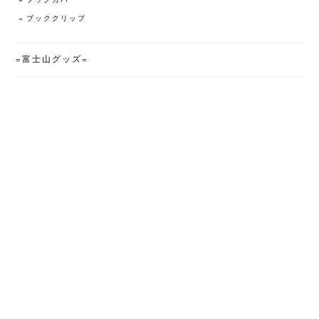
ブックカバー
ブッククリップ
=富士山グッズ=