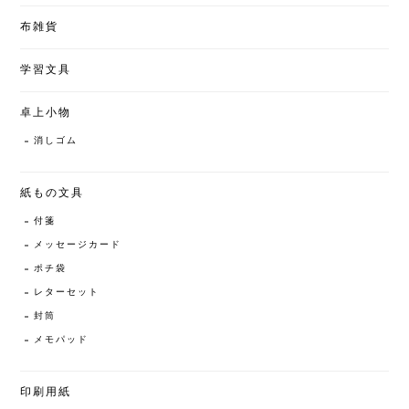
布雑貨
学習文具
卓上小物
消しゴム
紙もの文具
付箋
メッセージカード
ポチ袋
レターセット
封筒
メモパッド
印刷用紙