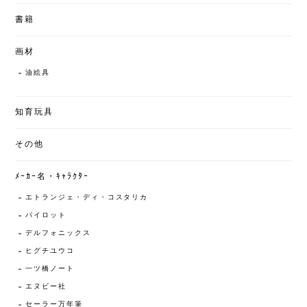
書籍
画材
油絵具
知育玩具
その他
ﾒｰｶｰ名・ｷｬﾗｸﾀｰ
エトランジェ・ディ・コスタリカ
パイロット
デルフォニックス
ヒグチユウコ
一ツ橋ノート
エヌビー社
セーラー万年筆