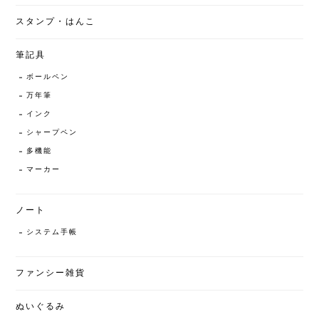
スタンプ・はんこ
筆記具
ボールペン
万年筆
インク
シャープペン
多機能
マーカー
ノート
システム手帳
ファンシー雑貨
ぬいぐるみ