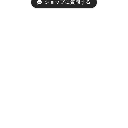
ショップに質問する
Mail Magazine
新商品やキャンペーンなどの最新情報をお届けいたしま
す。
登録
お支払い方法
・あと払い（Pay ID）
・クレジットカード決済
・キャリア決済