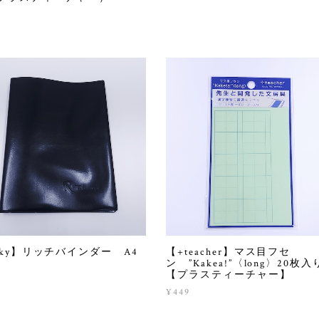
cky】リッチバインダー A4
【+teacher】マス目フセ
ン ”Kakea!”〈long〉20
0
【プラスティーチャー】
¥449