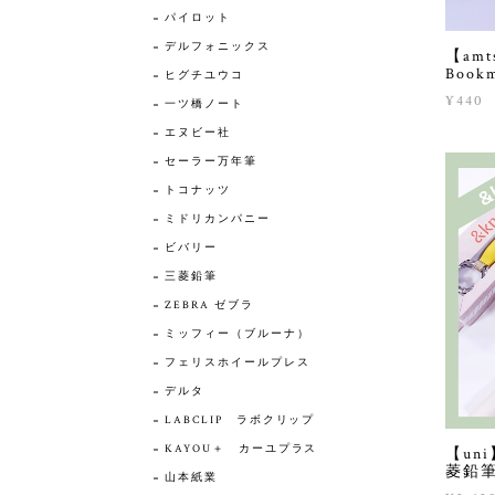
パイロット
デルフォニックス
【am
Boo
ヒグチユウコ
¥440
一ツ橋ノート
エヌビー社
セーラー万年筆
トコナッツ
ミドリカンパニー
ビバリー
三菱鉛筆
ZEBRA ゼブラ
ミッフィー（ブルーナ）
フェリスホイールプレス
デルタ
LABCLIP ラボクリップ
KAYOU＋ カーユプラス
【un
菱鉛
山本紙業