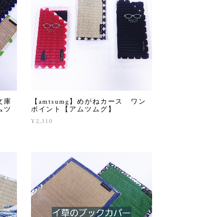
文庫
【amtsumg】めがねカース ワン
ムツ
ポイント【アムツムグ】
¥2,310