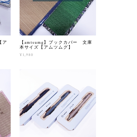
【ア
【amtsumg】ブックカバー 文庫
本サイズ【アムツムグ】
¥1,980