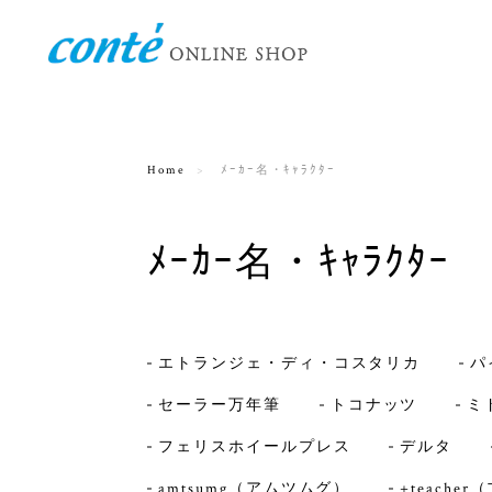
Home
ﾒｰｶｰ名・ｷｬﾗｸﾀｰ
ﾒｰｶｰ名・ｷｬﾗｸﾀｰ
エトランジェ・ディ・コスタリカ
パ
セーラー万年筆
トコナッツ
ミ
フェリスホイールプレス
デルタ
amtsumg（アムツムグ）
+teach