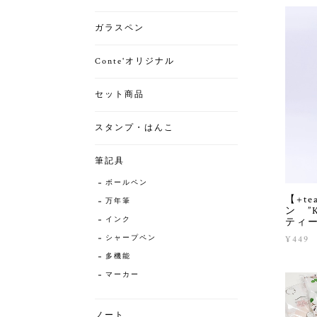
ガラスペン
Conte'オリジナル
セット商品
スタンプ・はんこ
筆記具
ボールペン
【+t
万年筆
ン ”
インク
ティ
¥449
シャープペン
多機能
マーカー
ノート