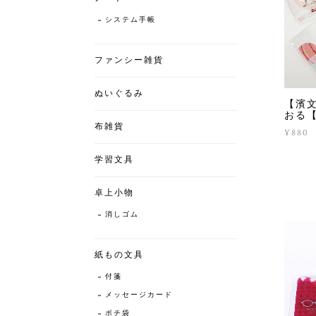
システム手帳
ファンシー雑貨
ぬいぐるみ
【濱
おる
布雑貨
¥880
学習文具
卓上小物
消しゴム
紙もの文具
付箋
メッセージカード
ポチ袋