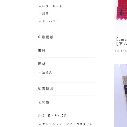
レターセット
封筒
メモパッド
印刷用紙
【am
【ア
¥2,14
書籍
画材
油絵具
知育玩具
その他
ﾒｰｶｰ名・ｷｬﾗｸﾀｰ
エトランジェ・ディ・コスタリカ