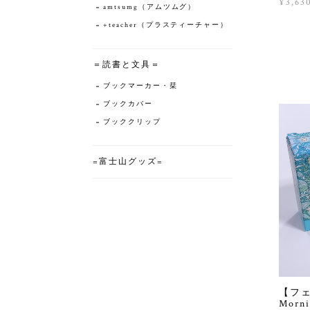
¥3,63
amtsumg（アムツムグ）
+teacher（プラスティーチャー）
＝読書と文具＝
ブックマーカー・栞
ブックカバー
ブッククリップ
=富士山グッズ=
【フ
Morn