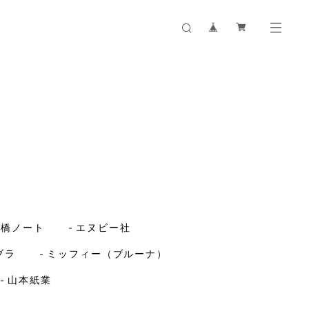
ツ橋ノート
エヌビー社
ブラ
ミッフィー（ブルーナ）
山本紙業