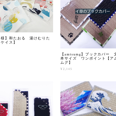
文様】和たおる 湯けむりた
【ケイス】
【amtsumg】ブックカバー 
本サイズ ワンポイント【ア
ムグ】
¥2,145