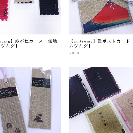
tsumg】めがねカース 無地
【amtsumg】畳ポストカード
ムツムグ】
ムツムグ】
5
¥880