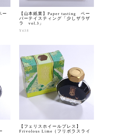
 ペー
【山本紙業】Paper tasting ペー
ー
パーテイスティング「少しザラザ
ラ vol.3」
¥638
【フェリスホイールプレス】
ー
Frivolous Lime（フリボラスライ