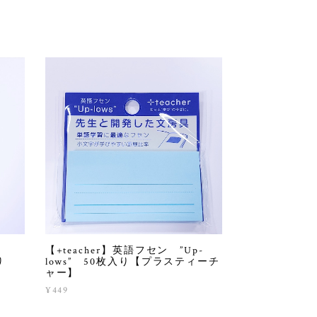
【+teacher】英語フセン ”Up-
枚入り
lows” 50枚入り【プラスティーチ
ャー】
¥449