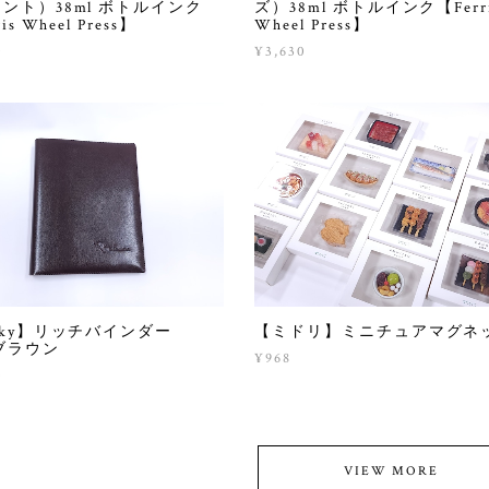
ント）38ml ボトルインク
ズ）38ml ボトルインク【Ferr
is Wheel Press】
Wheel Press】
0
¥3,630
cky】リッチバインダー
【ミドリ】ミニチュアマグネ
ブラウン
¥968
0
VIEW MORE