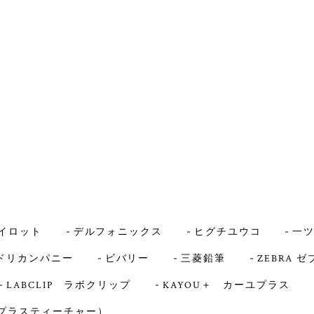
イロット
デルフォニックス
ヒグチユウコ
一
ドリカンパニー
ビバリー
三菱鉛筆
ZEBRA ゼ
LABCLIP ラボクリップ
KAYOU＋ カーユプラス
er（プラスティーチャー）