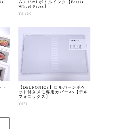
is
ム）38ml ボトルインク【Ferris
Wheel Press】
¥3,630
ット
【DELFONICS】ロルバーンポケ
ット付きメモ専用カバーA5【デル
フォニックス】
¥671