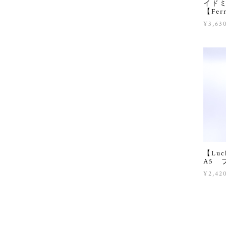
イドミ
【Ferr
¥3,63
【Lu
A5 
¥2,42