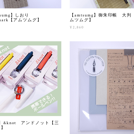
tsumg】しおり
【amtsumg】御朱印帳 大判
kmark【アムツムグ】
ムツムグ】
¥2,860
i】&knot アンドノット【三
筆】