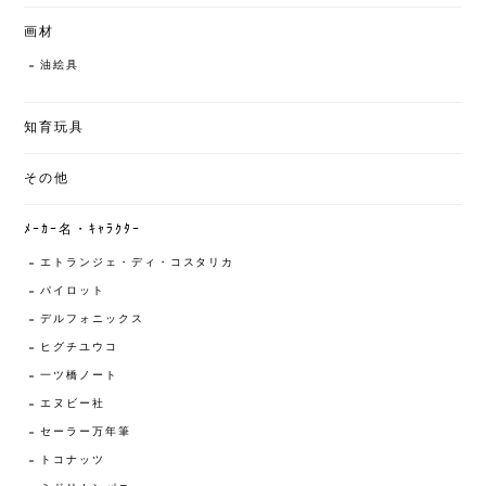
画材
油絵具
知育玩具
その他
ﾒｰｶｰ名・ｷｬﾗｸﾀｰ
エトランジェ・ディ・コスタリカ
パイロット
デルフォニックス
ヒグチユウコ
一ツ橋ノート
エヌビー社
セーラー万年筆
トコナッツ