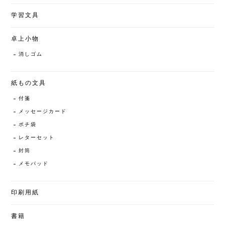
学習文具
卓上小物
消しゴム
紙もの文具
付箋
メッセージカード
ポチ袋
レターセット
封筒
メモパッド
印刷用紙
書籍