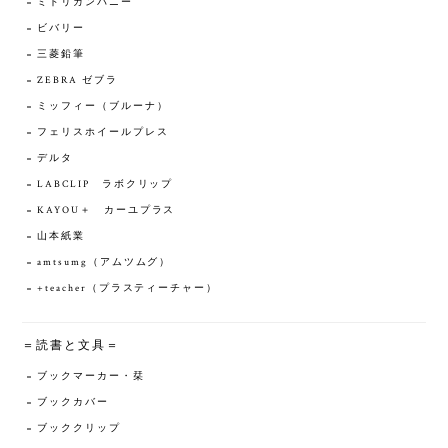
ミドリカンパニー
ビバリー
三菱鉛筆
ZEBRA ゼブラ
ミッフィー（ブルーナ）
フェリスホイールプレス
デルタ
LABCLIP ラボクリップ
KAYOU＋ カーユプラス
山本紙業
amtsumg（アムツムグ）
+teacher（プラスティーチャー）
＝読書と文具＝
ブックマーカー・栞
ブックカバー
ブッククリップ