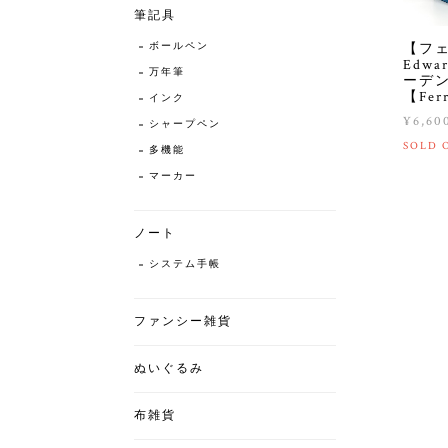
筆記具
ボールペン
【フ
Edwa
万年筆
ーデン
【Ferr
インク
¥6,60
シャープペン
SOLD 
多機能
マーカー
ノート
システム手帳
ファンシー雑貨
ぬいぐるみ
布雑貨