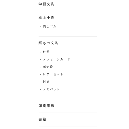
学習文具
卓上小物
消しゴム
紙もの文具
付箋
メッセージカード
ポチ袋
レターセット
封筒
メモパッド
印刷用紙
書籍