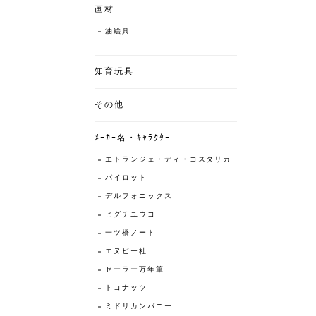
画材
油絵具
知育玩具
その他
ﾒｰｶｰ名・ｷｬﾗｸﾀｰ
エトランジェ・ディ・コスタリカ
パイロット
デルフォニックス
ヒグチユウコ
一ツ橋ノート
エヌビー社
セーラー万年筆
トコナッツ
ミドリカンパニー