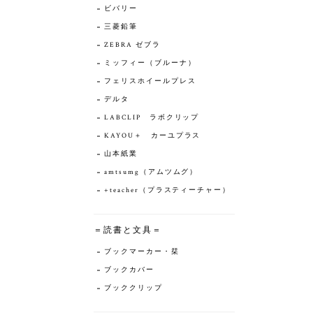
ビバリー
三菱鉛筆
ZEBRA ゼブラ
ミッフィー（ブルーナ）
フェリスホイールプレス
デルタ
LABCLIP ラボクリップ
KAYOU＋ カーユプラス
山本紙業
amtsumg（アムツムグ）
+teacher（プラスティーチャー）
＝読書と文具＝
ブックマーカー・栞
ブックカバー
ブッククリップ