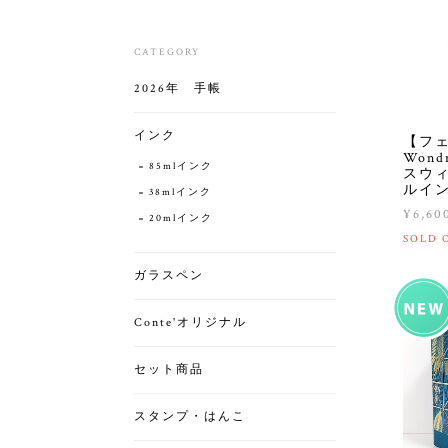
CATEGORY
2026年 手帳
インク
【フ
Wond
85mlインク
スウィ
ルインク
38mlインク
¥6,60
20mlインク
SOLD 
ガラスペン
Conte'オリジナル
セット商品
スタンプ・はんこ