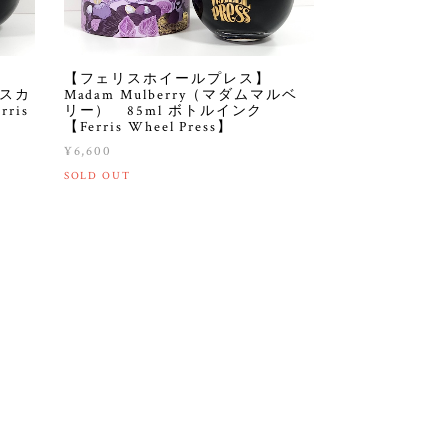
【フェリスホイールプレス】
トスカ
Madam Mulberry（マダムマルベ
ris
リー） 85ml ボトルインク
【Ferris Wheel Press】
¥6,600
SOLD OUT