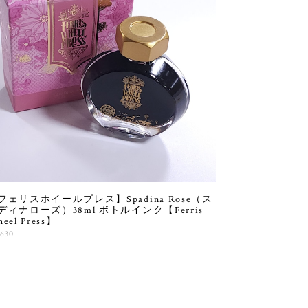
フェリスホイールプレス】Spadina Rose（ス
ディナローズ）38ml ボトルインク【Ferris
eel Press】
,630