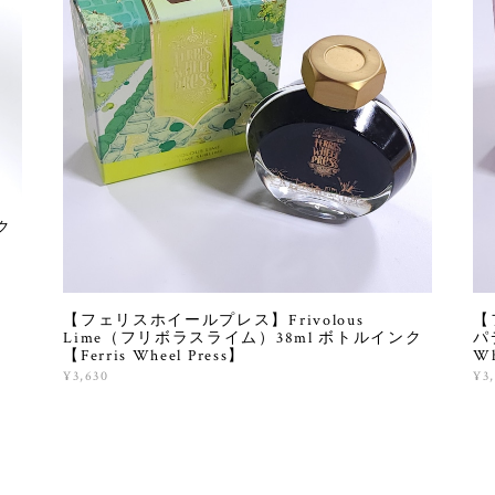
ク
【フェリスホイールプレス】Frivolous
【
Lime（フリボラスライム）38ml ボトルインク
パ
【Ferris Wheel Press】
Wh
¥3,630
¥3