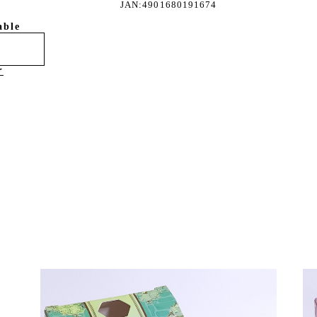
JAN:4901680191674
able
け