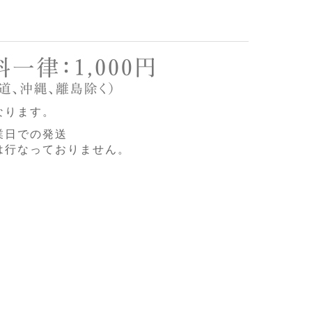
なります。
業日での発送
は行なっておりません。