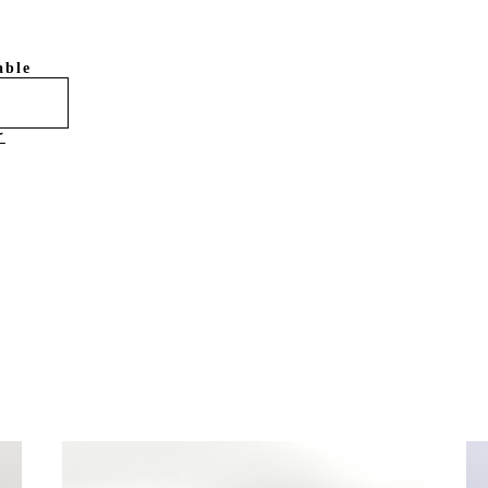
able
け