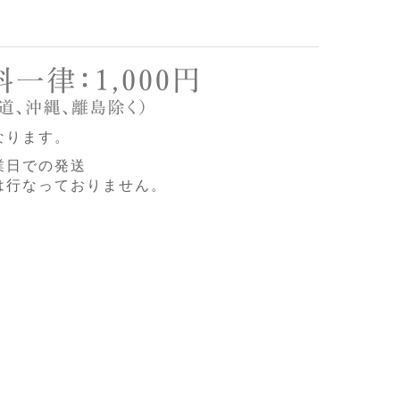
なります。
業日での発送
は行なっておりません。