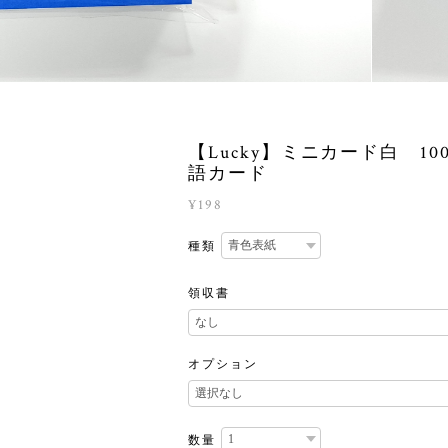
【Lucky】ミニカード白 10
語カード
¥198
種類
領収書
オプション
数量