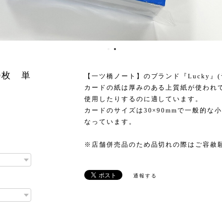
0枚 単
【一ツ橋ノート】のブランド『Lucky』
カードの紙は厚みのある上質紙が使われ
使用したりするのに適しています。
カードのサイズは30×90mmで一般的
なっています。
※店舗併売品のため品切れの際はご容赦
通報する