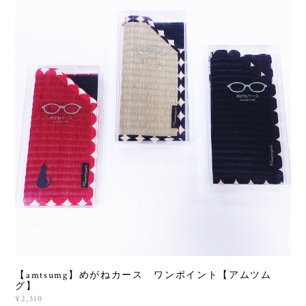
【amtsumg】めがねカース ワンポイント【アムツム
グ】
¥2,310