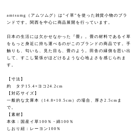
amtsumg（アムツムグ）は”イ草”を使った雑貨小物のブラ
ンドです。関西を中心に商品展開を行っています。
日本の生活には欠かせなかった『畳』。畳の材料であるイ草
をもっと身近に持ち運べるのがこのブランドの商品です。手
触りも、匂いも、見た目も、畳のよう。田舎の縁側を思い出
して、すこし緊張がほどけるような心地よさを感じられま
す。
【寸法】
約 タテ15.4×ヨコ24.2cm
【対応サイズ】
一般的な文庫本（14.8×10.5cm）の場合、厚さ2.5cmま
で。
【素材】
本体：国産イ草100％・綿100％
しおり紐：レーヨン100％