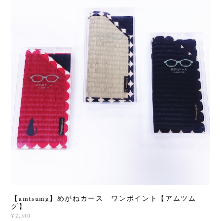
【amtsumg】めがねカース ワンポイント【アムツム
グ】
¥2,310