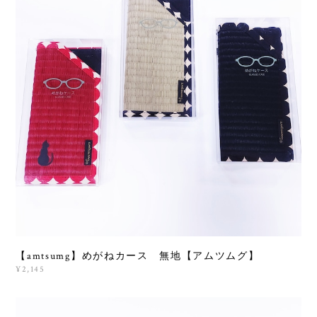
【amtsumg】めがねカース 無地【アムツムグ】
¥2,145