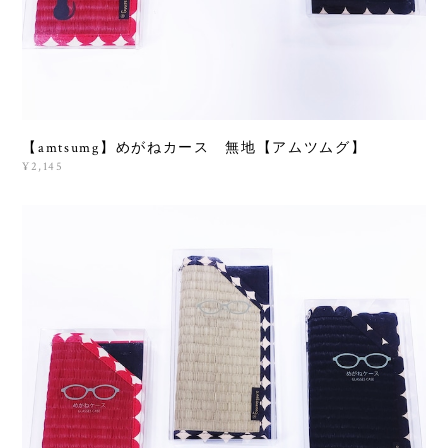
【amtsumg】めがねカース 無地【アムツムグ】
¥2,145