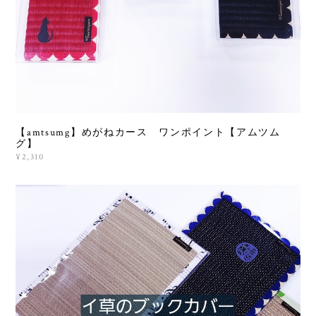
【amtsumg】めがねカース ワンポイント【アムツム
グ】
¥2,310