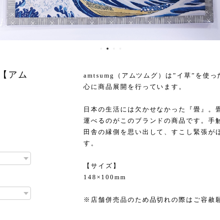
ド【アム
amtsumg（アムツムグ）は”イ草”を
心に商品展開を行っています。
日本の生活には欠かせなかった『畳』。
運べるのがこのブランドの商品です。手
田舎の縁側を思い出して、すこし緊張が
す。
【サイズ】
148×100mm
※店舗併売品のため品切れの際はご容赦