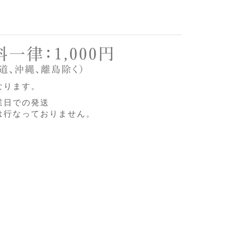
なります。
業日での発送
は行なっておりません。