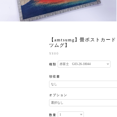
【amtsumg】畳ポストカー
ツムグ】
¥880
種類
領収書
オプション
数量