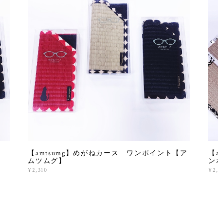
【amtsumg】めがねカース ワンポイント【ア
【
ムツムグ】
ン
¥2,310
¥2