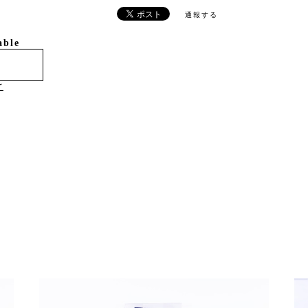
通報する
able
け