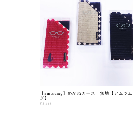
【amtsumg】めがねカース 無地【アムツム
グ】
¥2,145