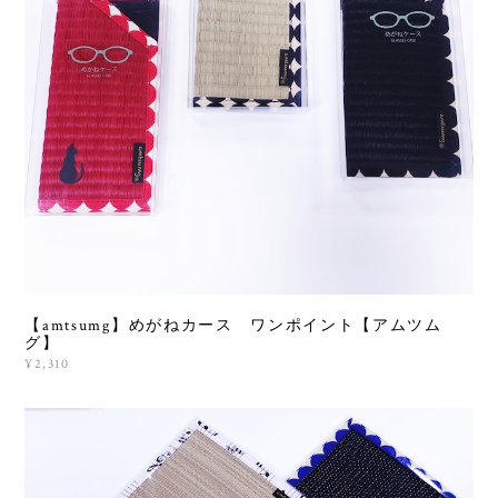
【amtsumg】めがねカース ワンポイント【アムツム
グ】
¥2,310