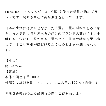
amtsumg（アムツムグ）は”イ草”を使った雑貨小物のブラ
ンドです。関西を中心に商品展開を行っています。
日本の生活には欠かせなかった『畳』。畳の材料であるイ草
をもっと身近に持ち運べるのがこのブランドの商品です。手
触りも、匂いも、見た目も、畳のよう。田舎の縁側を思い出
して、すこし緊張がほどけるような心地よさを感じられま
す。
【寸法】
約8×17cm
【素材】
本体：国産イ草100％
付属部：綿100％（ヘリ）、ポリエステル100％（内張り）
※店舗併売品のため品切れの際はご容赦願います