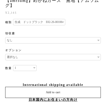
【amtsumg】めがねカース 無地【アムツム
グ】
¥2,145
種類
領収書
オプション
数量
International shipping available
Add to cart
日本国内にお住まいの方向け